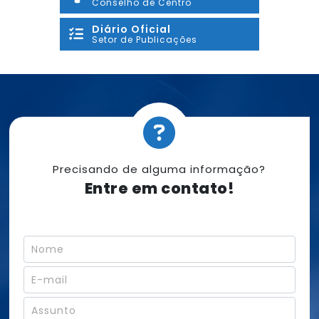
Conselho de Centro
Diário Oficial
Setor de Publicações
Precisando de alguma informação?
Entre em contato!
N
o
m
E
e
-
*
m
A
E
a
s
-