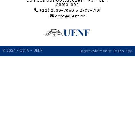
Campos dos Goytacazes – RJ – CEP:
28013-602
(22) 2739-7050 e 2739-7191
ccta@uenf.br
© 2024 - CCTA - UENF
Desenvolvimento: