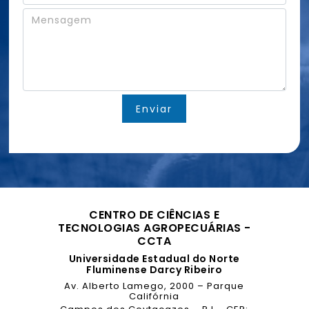
i
s
m
M
l
u
a
e
*
n
i
n
t
l
s
o
N
a
*
o
g
m
e
e
m
Enviar
M
*
e
n
s
a
g
e
m
CENTRO DE CIÊNCIAS E
TECNOLOGIAS AGROPECUÁRIAS -
CCTA
Universidade Estadual do Norte
Fluminense Darcy Ribeiro
Av. Alberto Lamego, 2000 – Parque
Califórnia